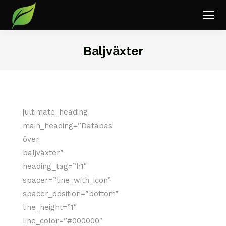
Baljväxter
Du är här:
[ultimate_heading
main_heading=”Databas
över
baljväxter”
heading_tag=”h1″
spacer=”line_with_icon”
spacer_position=”bottom”
line_height=”1″
line_color=”#000000″