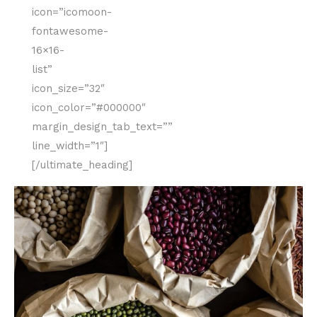
icon=”icomoon-
fontawesome-
16×16-
list”
icon_size=”32″
icon_color=”#000000″
margin_design_tab_text=””
line_width=”1″]
[/ultimate_heading]