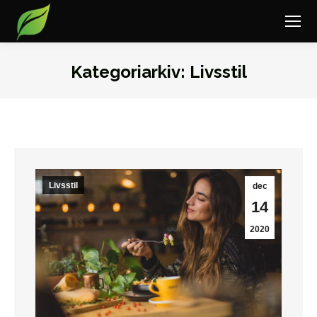
Kategoriarkiv:
Livsstil
Du är här:
Livsstil
dec
14
2020