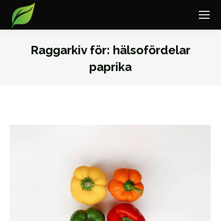
Raggarkiv för:
hälsofördelar
paprika
Du är här: