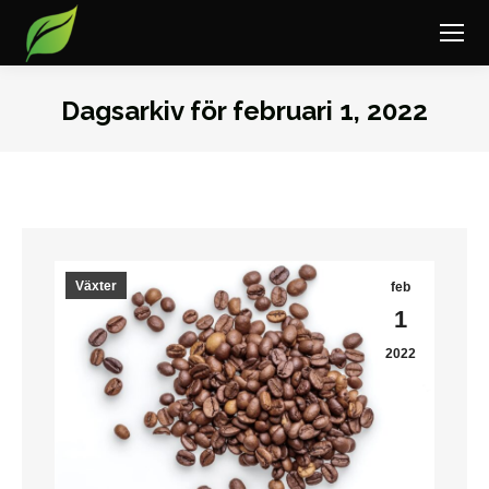
Dagsarkiv för
februari 1, 2022
Du är här:
Växter
feb
1
2022