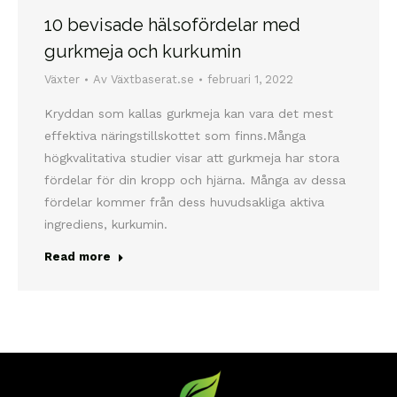
10 bevisade hälsofördelar med
gurkmeja och kurkumin
Växter
Av
Växtbaserat.se
februari 1, 2022
Kryddan som kallas gurkmeja kan vara det mest
effektiva näringstillskottet som finns.Många
högkvalitativa studier visar att gurkmeja har stora
fördelar för din kropp och hjärna. Många av dessa
fördelar kommer från dess huvudsakliga aktiva
ingrediens, kurkumin.
Read more