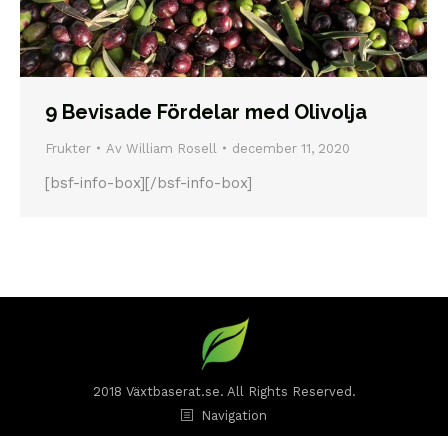
9 Bevisade Fördelar med Olivolja
Frukter
Av
William Rosell
december 11, 2020
[bsf-info-box][/bsf-info-box]
2018 Växtbaserat.se. All Rights Reserved.
Navigation