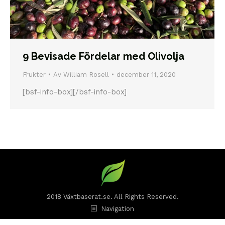
9 Bevisade Fördelar med Olivolja
Frukter
Av
William Rosell
december 11, 2020
[bsf-info-box][/bsf-info-box]
2018 Växtbaserat.se. All Rights Reserved.
Navigation