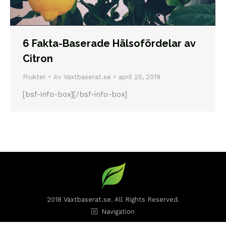
6 Fakta-Baserade Hälsofördelar av
Citron
Frukter
Av
Växtbaserat.se
april 25, 2019
[bsf-info-box][/bsf-info-box]
2018 Växtbaserat.se. All Rights Reserved.
Navigation