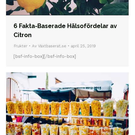
6 Fakta-Baserade Hälsofördelar av
Citron
Frukter
Av
Växtbaserat.se
april 25, 2019
[bsf-info-box][/bsf-info-box]