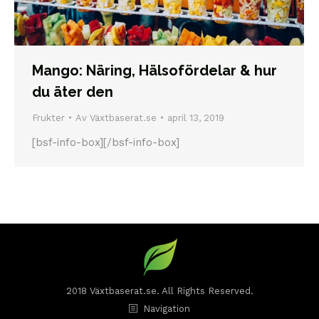
Mango: Näring, Hälsofördelar & hur
du äter den
Frukter
Av
Växtbaserat.se
april 13, 2019
[bsf-info-box][/bsf-info-box]
2018 Växtbaserat.se. All Rights Reserved.
Navigation