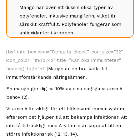
Mango har över ett dussin olika typer av
polyfenoler, inklusive mangiferin, vilket är
särskilt kraftfullt. Polyfenoler fungerar som
antioxidanter i kroppen.
[bsf-info-box icon=”Defaults-check” icon_size=”32″
icon_color=”#81d742″ title=”Kan öka immuniteten”
heading_tag=”h2″]
Mango är en bra källa till
immunförstärkande näringsämnen.
En mango ger dig ca 10% av dina dagliga vitamin A-
behov (2).
Vitamin A är viktigt för ett hälsosamt immunsystem,
eftersom det hjälper till att bekämpa infektioner. Att
inte få tillräckligt med A-vitamin är kopplat till en
större infektionsrisk (12, 13, 14).