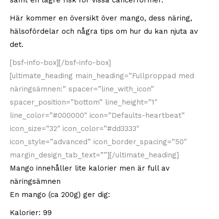
samt en lägre risk för vissa cancerformer.
Här kommer en översikt över mango, dess näring,
hälsofördelar och några tips om hur du kan njuta av
det.
[bsf-info-box][/bsf-info-box]
[ultimate_heading main_heading=”Fullproppad med
näringsämnen:” spacer=”line_with_icon”
spacer_position=”bottom” line_height=”1″
line_color=”#000000″ icon=”Defaults-heartbeat”
icon_size=”32″ icon_color=”#dd3333″
icon_style=”advanced” icon_border_spacing=”50″
margin_design_tab_text=””][/ultimate_heading]
Mango innehåller lite kalorier men är full av
näringsämnen
En mango (ca 200g) ger dig:
Kalorier: 99