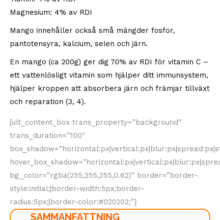
Magnesium: 4% av RDI
Mango innehåller också små mängder fosfor,
pantotensyra, kalcium, selen och järn.
En mango (ca 200g) ger dig 70% av RDI för vitamin C –
ett vattenlösligt vitamin som hjälper ditt immunsystem,
hjälper kroppen att absorbera järn och främjar tillväxt
och reparation (3, 4).
[ult_content_box trans_property=”background”
trans_duration=”100″
box_shadow=”horizontal:px|vertical:px|blur:px|spread:px|s
hover_box_shadow=”horizontal:px|vertical:px|blur:px|spread
bg_color=”rgba(255,255,255,0.62)” border=”border-
style:initial;|border-width:5px;border-
radius:5px;|border-color:#020202;”]
SAMMANFATTNING