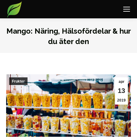
Mango: Näring, Hälsofördelar & hur
du äter den
Du är här:
Frukter
apr
13
2019