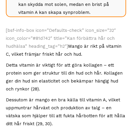
kan skydda mot solen, medan en brist på
vitamin A kan skapa synproblem.
[bsf-info-box icon=”Defaults-check” icon_size=”32″
icon_color=”#81d742″ title=”Kan förbättra hår och
hudhälsa” heading_tag=”h2″]
Mango är rikt på vitamin
C, vilket främjar friskt hår och hud.
Detta vitamin är viktigt för att göra kollagen – ett
protein som ger struktur till din hud och hår. Kollagen
ger din hud sin elasticitet och bekämpar hängig hud
och rynkor (28).
Dessutom är mango en bra källa till vitamin A, vilket
uppmuntrar hårväxt och produktion av talg – en
vätska som hjälper till att fukta hårbotten för att hålla
ditt hår friskt (29, 30).