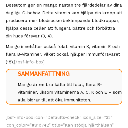
Dessutom ger en mango nästan tre fjärdedelar av dina
dagliga C-behov. Detta vitamin kan hjälpa din kropp att
producera mer blodsockerbekämpande blodkroppar,
hjälpa dessa celler att fungera bättre och förbättra
din huds försvar (3, 4).
Mango innehåller också folat, vitamin K, vitamin E och
flera B-vitaminer, vilket också hjälper immunförsvaret
(15).
[/bsf-info-box]
SAMMANFATTNING
Mango är en bra källa till folat, flera B-
vitaminer, liksom vitaminerna A, C, K och E – som
alla bidrar till att öka immuniteten.
[bsf-info-box icon=”Defaults-check” icon_size=”32″
icon_color=”#81d742″ title=”Kan stödja hjärthälsan”