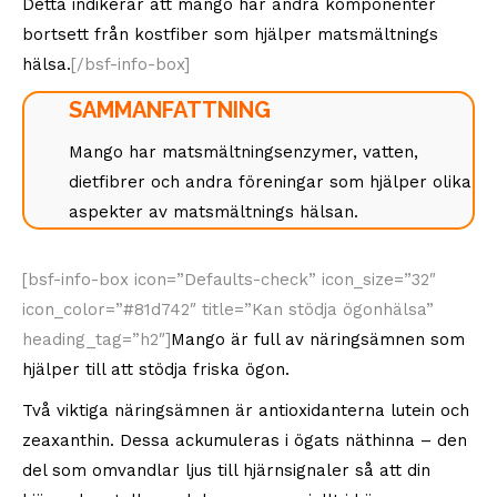
Detta indikerar att mango har andra komponenter
bortsett från kostfiber som hjälper matsmältnings
hälsa.
[/bsf-info-box]
SAMMANFATTNING
Mango har matsmältningsenzymer, vatten,
dietfibrer och andra föreningar som hjälper olika
aspekter av matsmältnings hälsan.
[bsf-info-box icon=”Defaults-check” icon_size=”32″
icon_color=”#81d742″ title=”Kan stödja ögonhälsa”
heading_tag=”h2″]
Mango är full av näringsämnen som
hjälper till att stödja friska ögon.
Två viktiga näringsämnen är antioxidanterna lutein och
zeaxanthin. Dessa ackumuleras i ögats näthinna – den
del som omvandlar ljus till hjärnsignaler så att din