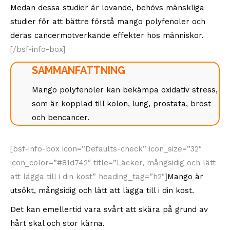
Medan dessa studier är lovande, behövs mänskliga
studier för att bättre förstå mango polyfenoler och
deras cancermotverkande effekter hos människor.
[/bsf-info-box]
SAMMANFATTNING
Mango polyfenoler kan bekämpa oxidativ stress,
som är kopplad till kolon, lung, prostata, bröst
och bencancer.
[bsf-info-box icon=”Defaults-check” icon_size=”32″
icon_color=”#81d742″ title=”Läcker, mångsidig och lätt
att lägga till i din kost” heading_tag=”h2″]
Mango är
utsökt, mångsidig och lätt att lägga till i din kost.
Det kan emellertid vara svårt att skära på grund av
hårt skal och stor kärna.