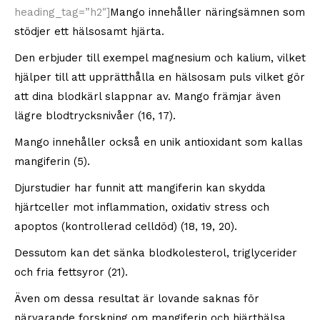
heading_tag=”h2″]
Mango innehåller näringsämnen som
stödjer ett hälsosamt hjärta.
Den erbjuder till exempel magnesium och kalium, vilket
hjälper till att upprätthålla en hälsosam puls vilket gör
att dina blodkärl slappnar av. Mango främjar även
lägre blodtrycksnivåer (16, 17).
Mango innehåller också en unik antioxidant som kallas
mangiferin (5).
Djurstudier har funnit att mangiferin kan skydda
hjärtceller mot inflammation, oxidativ stress och
apoptos (kontrollerad celldöd) (18, 19, 20).
Dessutom kan det sänka blodkolesterol, triglycerider
och fria fettsyror (21).
Även om dessa resultat är lovande saknas för
närvarande forskning om mangiferin och hjärthälsa