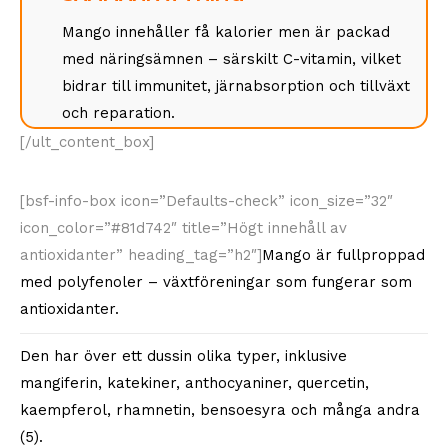
Mango innehåller få kalorier men är packad
med näringsämnen – särskilt C-vitamin, vilket
bidrar till immunitet, järnabsorption och tillväxt
och reparation.
[/ult_content_box]
[bsf-info-box icon=”Defaults-check” icon_size=”32″
icon_color=”#81d742″ title=”Högt innehåll av
antioxidanter” heading_tag=”h2″]
Mango är fullproppad
med polyfenoler – växtföreningar som fungerar som
antioxidanter.
Den har över ett dussin olika typer, inklusive
mangiferin, katekiner, anthocyaniner, quercetin,
kaempferol, rhamnetin, bensoesyra och många andra
(5).