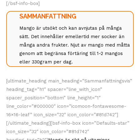
[/bsf-info-box]
SAMMANFATTNING
Mango är utsökt och kan avnjutas på många
sätt. Det innehåller emellertid mer socker än
många andra frukter. Njut av mango med måtta
genom att begränsa förtäring till 1-2 mangos
eller 330gram per dag.
[ultimate_heading main_heading=”Sammanfattningsvis”
heading_tag=”h1″ spacer=”line_with_icon”
spacer_position=”bottom” line_height=”1″
line_color=”#000000″ icon=”icomoon-fontawesome-
16×16-leaf” icon_size=”32″ icon_color=”#81d742″]
[/ultimate_heading][bsf-info-box icon=”Defaults-star”
icon_size=”32″ icon_color=”#81d742″