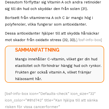
Dessutom förflyttar sig Vitamin A och andra retinoider
sig till din hud och skyddar den från solen (31).
Bortsett från vitaminerna A och C är mango hög i
polyfenoler, vilka fungerar som antioxidanter.
Dessa antioxidanter hjälper till att skydda hårsäckar
mot skador från oxidativ stress (32, 33).
[/bsf-info-box]
SAMMANFATTNING
Mango innehåller C-vitamin, vilket ger din hud
elasticitet och förhindrar hängig hud och rynkor.
Frukten ger också vitamin A, vilket främjar
hälsosamt hår.
[bsf-info-box icon=”Defaults-check” icon_size=”32″
icon_color=”#81d742″ title=”Kan hjälpa till att sänka
risken för vissa cancerformer”