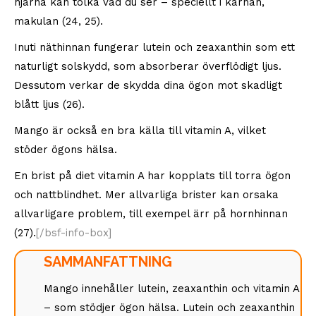
hjärna kan tolka vad du ser – speciellt i kärnan,
makulan (24, 25).
Inuti näthinnan fungerar lutein och zeaxanthin som ett
naturligt solskydd, som absorberar överflödigt ljus.
Dessutom verkar de skydda dina ögon mot skadligt
blått ljus (26).
Mango är också en bra källa till vitamin A, vilket
stöder ögons hälsa.
En brist på diet vitamin A har kopplats till torra ögon
och nattblindhet. Mer allvarliga brister kan orsaka
allvarligare problem, till exempel ärr på hornhinnan
(27).
[/bsf-info-box]
SAMMANFATTNING
Mango innehåller lutein, zeaxanthin och vitamin A
– som stödjer ögon hälsa. Lutein och zeaxanthin