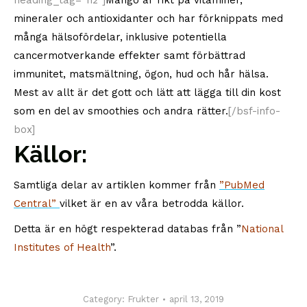
heading_tag=”h2″]
Mango är rikt på vitaminer,
mineraler och antioxidanter och har förknippats med
många hälsofördelar, inklusive potentiella
cancermotverkande effekter samt förbättrad
immunitet, matsmältning, ögon, hud och hår hälsa.
Mest av allt är det gott och lätt att lägga till din kost
som en del av smoothies och andra rätter.
[/bsf-info-
box]
Källor:
Samtliga delar av artiklen kommer från
”PubMed
Central”
vilket är en av våra betrodda källor.
Detta är en högt respekterad databas från ”
National
Institutes of Health
”.
Category:
Frukter
april 13, 2019