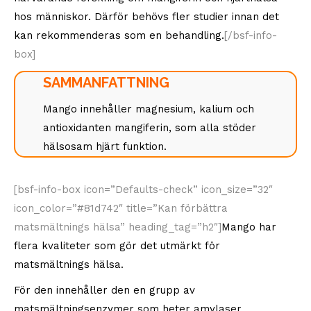
hos människor. Därför behövs fler studier innan det
kan rekommenderas som en behandling.
[/bsf-info-
box]
SAMMANFATTNING
Mango innehåller magnesium, kalium och
antioxidanten mangiferin, som alla stöder
hälsosam hjärt funktion.
[bsf-info-box icon=”Defaults-check” icon_size=”32″
icon_color=”#81d742″ title=”Kan förbättra
matsmältnings hälsa” heading_tag=”h2″]
Mango har
flera kvaliteter som gör det utmärkt för
matsmältnings hälsa.
För den innehåller den en grupp av
matsmältningsenzymer som heter amylaser.