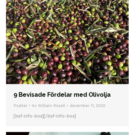
9 Bevisade Fördelar med Olivolja
Frukter
Av
William Rosell
december 11, 2020
[bsf-info-box][/bsf-info-box]