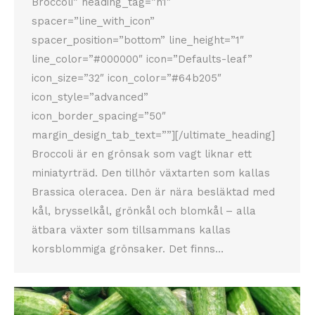
Broccoli” heading_tag=”h1″
spacer=”line_with_icon”
spacer_position=”bottom” line_height=”1″
line_color=”#000000″ icon=”Defaults-leaf”
icon_size=”32″ icon_color=”#64b205″
icon_style=”advanced”
icon_border_spacing=”50″
margin_design_tab_text=””][/ultimate_heading]
Broccoli är en grönsak som vagt liknar ett
miniatyrträd. Den tillhör växtarten som kallas
Brassica oleracea. Den är nära besläktad med
kål, brysselkål, grönkål och blomkål – alla
ätbara växter som tillsammans kallas
korsblommiga grönsaker. Det finns…