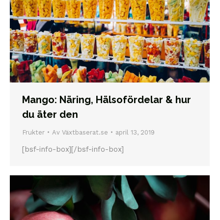
Mango: Näring, Hälsofördelar & hur
du äter den
Frukter
Av
Växtbaserat.se
april 13, 2019
[bsf-info-box][/bsf-info-box]