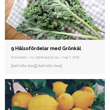
9 Hälsofördelar med Grönkål
Grönsaker
Av
Växtbaserat.se
maj 7, 2019
[bsf-info-box][/bsf-info-box]