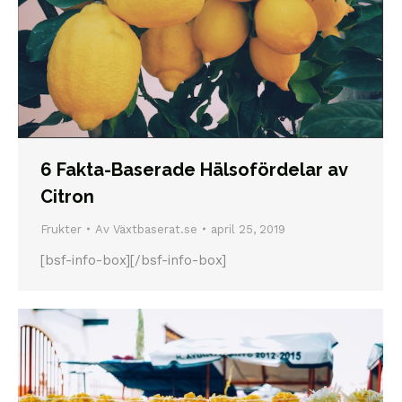
6 Fakta-Baserade Hälsofördelar av
Citron
Frukter
Av
Växtbaserat.se
april 25, 2019
[bsf-info-box][/bsf-info-box]