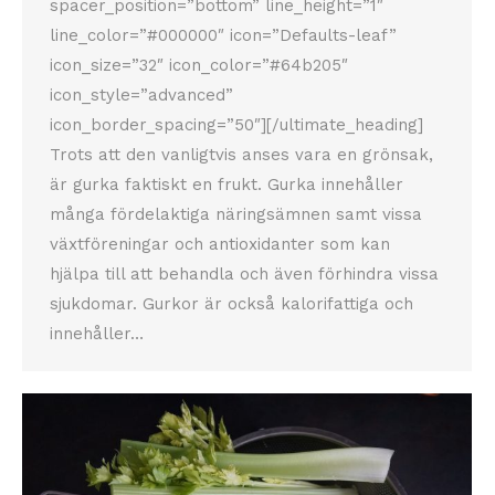
spacer_position=”bottom” line_height=”1″
line_color=”#000000″ icon=”Defaults-leaf”
icon_size=”32″ icon_color=”#64b205″
icon_style=”advanced”
icon_border_spacing=”50″][/ultimate_heading]
Trots att den vanligtvis anses vara en grönsak,
är gurka faktiskt en frukt. Gurka innehåller
många fördelaktiga näringsämnen samt vissa
växtföreningar och antioxidanter som kan
hjälpa till att behandla och även förhindra vissa
sjukdomar. Gurkor är också kalorifattiga och
innehåller…