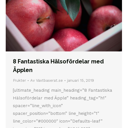
8 Fantastiska Hälsofördelar med
Äpplen
Frukter
Av
Växtbaserat.se
januari 15, 2019
[ultimate_heading main_heading=”8 Fantastiska
Hälsofördelar med Äpple” heading_tag=”h1″
spacer=”line_with_icon”
spacer_position=”bottom” line_height=”1″
line_color=”#000000″ icon=”Defaults-leaf”