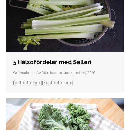
5 Hälsofördelar med Selleri
Grönsaker
Av
Växtbaserat.se
juni 14, 2019
[bsf-info-box][/bsf-info-box]