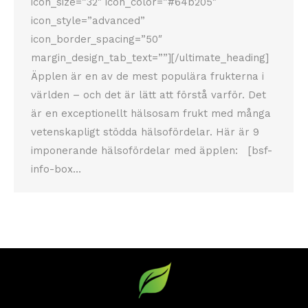
icon_size=”32″ icon_color=”#64b205″
icon_style=”advanced”
icon_border_spacing=”50″
margin_design_tab_text=””][/ultimate_heading]
Äpplen är en av de mest populära frukterna i
världen – och det är lätt att förstå varför. Det
är en exceptionellt hälsosam frukt med många
vetenskapligt stödda hälsofördelar. Här är 9
imponerande hälsofördelar med äpplen: [bsf-
info-box…