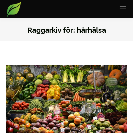
Raggarkiv för:
hårhälsa
Du är här: