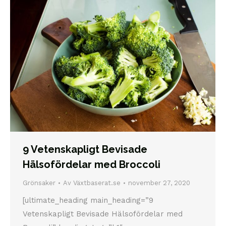
9 Vetenskapligt Bevisade
Hälsofördelar med Broccoli
Grönsaker
Av
Växtbaserat.se
november 27, 2020
[ultimate_heading main_heading=”9
Vetenskapligt Bevisade Hälsofördelar med