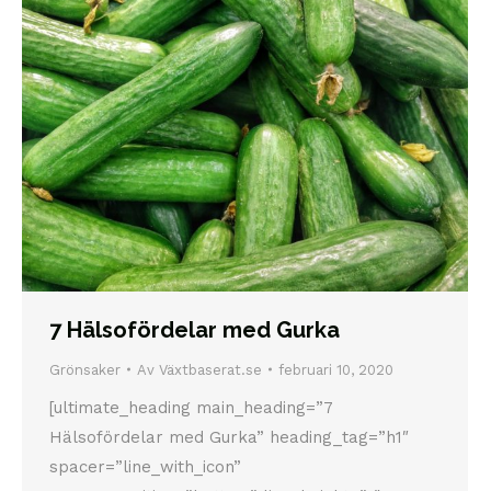
7 Hälsofördelar med Gurka
Grönsaker
Av
Växtbaserat.se
februari 10, 2020
[ultimate_heading main_heading=”7
Hälsofördelar med Gurka” heading_tag=”h1″
spacer=”line_with_icon”