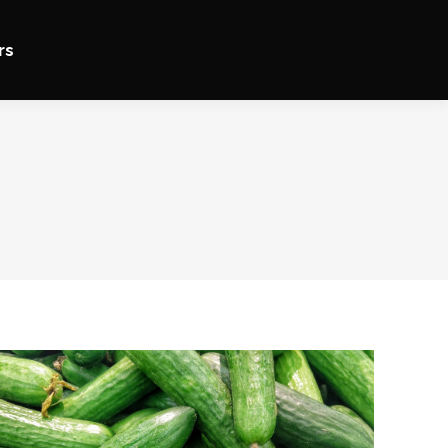
rs
rs