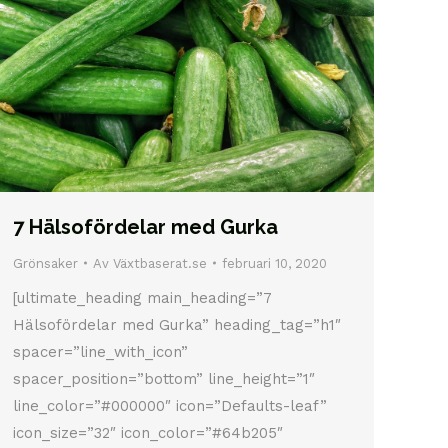
7 Hälsofördelar med Gurka
Grönsaker
Av
Växtbaserat.se
februari 10, 2020
[ultimate_heading main_heading=”7
Hälsofördelar med Gurka” heading_tag=”h1″
spacer=”line_with_icon”
spacer_position=”bottom” line_height=”1″
line_color=”#000000″ icon=”Defaults-leaf”
icon_size=”32″ icon_color=”#64b205″