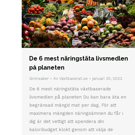
De 6 mest näringstäta livsmedlen
på planeten
Grönsaker
Av
Växtbaserat.se
januari 30, 2022
De 6 mest näringstäta växtbaserade
livsmedlen på planeten Du kan bara äta en
begränsad mängd mat per dag. För att
maximera mängden näringsämnen du får i
dig är det vettigt att spendera din
kaloribudget klokt genom att välja de