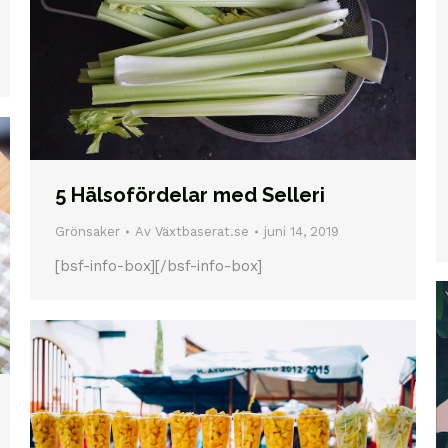
5 Hälsofördelar med Selleri
Grönsaker
Av
Växtbaserat.se
juni 14, 2019
[bsf-info-box][/bsf-info-box]