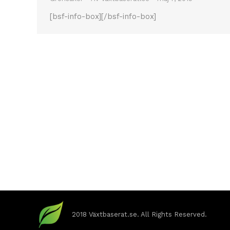
[bsf-info-box][/bsf-info-box]
2018 Växtbaserat.se. All Rights Reserved.