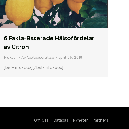
6 Fakta-Baserade Hälsofördelar
av Citron
Frukter
Av
Växtbaserat.se
april 25, 2019
[bsf-info-box][/bsf-info-box]
Om Oss
Databas
Nyheter
Partners