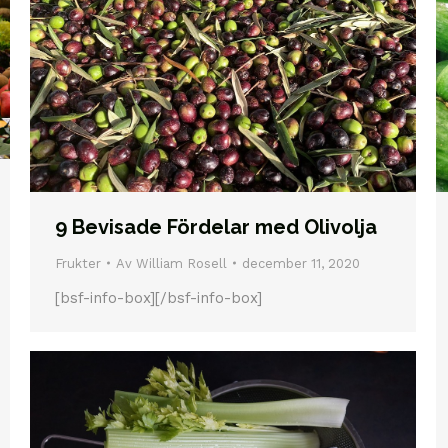
9 Bevisade Fördelar med Olivolja
Frukter
Av
William Rosell
december 11, 2020
[bsf-info-box][/bsf-info-box]