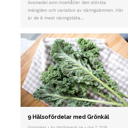
livsmedel som innehåller den största
mängden och variation av näringsämnen. Här
är de 6 mest näringstäta…
9 Hälsofördelar med Grönkål
Grönsaker
Av
Växtbaserat.se
maj 7, 2019