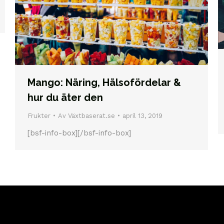
Mango: Näring, Hälsofördelar &
hur du äter den
Frukter
Av
Växtbaserat.se
april 13, 2019
[bsf-info-box][/bsf-info-box]