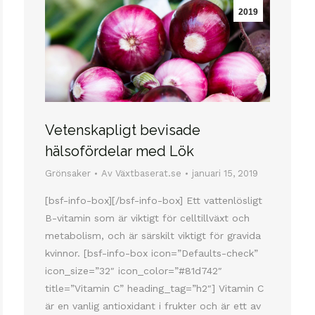
2019
Vetenskapligt bevisade
hälsofördelar med Lök
Grönsaker
Av
Växtbaserat.se
januari 15, 2019
[bsf-info-box][/bsf-info-box] Ett vattenlösligt
B-vitamin som är viktigt för celltillväxt och
metabolism, och är särskilt viktigt för gravida
kvinnor. [bsf-info-box icon=”Defaults-check”
icon_size=”32″ icon_color=”#81d742″
title=”Vitamin C” heading_tag=”h2″] Vitamin C
är en vanlig antioxidant i frukter och är ett av