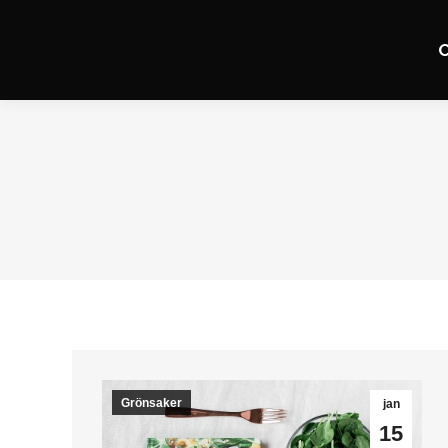
Grönsaker
jan
15