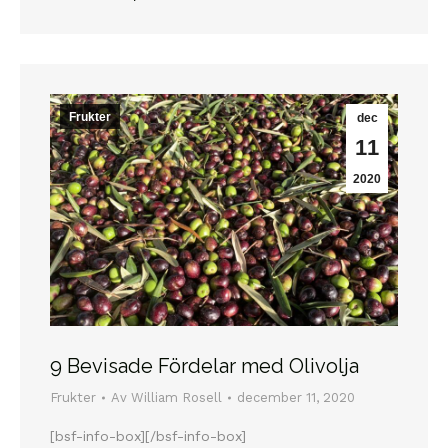
Frukter
dec
11
2020
9 Bevisade Fördelar med Olivolja
Frukter
Av
William Rosell
december 11, 2020
[bsf-info-box][/bsf-info-box]