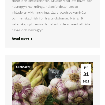
fibrer och antioxidanter. Studier visar att havre och
havregryn har många hälsofördelar. Dessa
inkluderar viktminskning, lägre blodsockernivåer
och minskad risk för hjärtsjukdomar. Här är 9
vetenskapligt bevisade hälsofördelar med att äta
havre och havregryn.…
Read more
Grönsaker
jan
31
2022