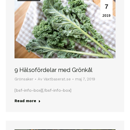
7
2019
9 Hälsofördelar med Grönkål
Grönsaker
Av
Växtbaserat.se
maj 7, 2019
[bsf-info-box][/bsf-info-box]
Read more