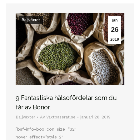
Baljväxter
jan
26
2019
9 Fantastiska hälsofördelar som du
får av Bönor.
Baljväxter
Av
Växtbaserat.se
januari 26, 2019
[bsf-info-box icon_size=”32″
hover_effect=”style_2″