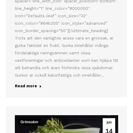
spacer=”line_with_icon” spacer_position=”bottom”
line_height=”1″ line_color=”#000000″
icon=”Defaults-leaf” icon_size=”32″
icon_color=”#64b205″ icon_style=”advanced”
icon_border_spacing=”50″][/ultimate_heading]
Trots att den vanligtvis anses vara en grönsak, är
gurka faktiskt en frukt. Gurka innehåller många
fördelaktiga näringsämnen samt vissa
växtföreningar och antioxidanter som kan hjälpa till
att behandla och även förhindra vissa sjukdomar.
Gurkor är också kalorifattiga och innehåller…
Read more
Grönsaker
jun
14