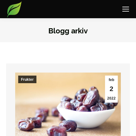
Blogg arkiv
Du är här:
Frukter
feb
2
2022