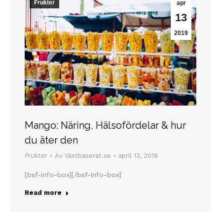
Frukter
apr
13
2019
Mango: Näring, Hälsofördelar & hur
du äter den
Frukter
Av
Växtbaserat.se
april 13, 2019
[bsf-info-box][/bsf-info-box]
Read more