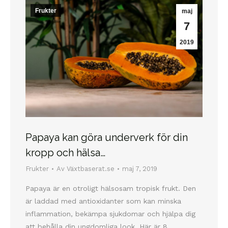
Frukter
maj
7
2019
Papaya kan göra underverk för din
kropp och hälsa…
Frukter
Av
Växtbaserat.se
maj 7, 2019
Papaya är en otroligt hälsosam tropisk frukt. Den
är laddad med antioxidanter som kan minska
inflammation, bekämpa sjukdomar och hjälpa dig
att behålla din ungdomliga look. Här är 8