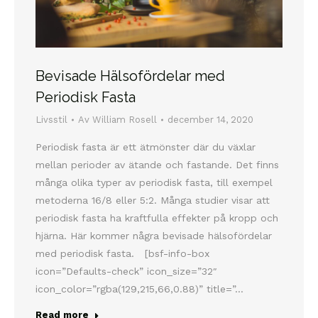
Bevisade Hälsofördelar med
Periodisk Fasta
Livsstil
Av
William Rosell
december 14, 2020
Periodisk fasta är ett ätmönster där du växlar
mellan perioder av ätande och fastande. Det finns
många olika typer av periodisk fasta, till exempel
metoderna 16/8 eller 5:2. Många studier visar att
periodisk fasta ha kraftfulla effekter på kropp och
hjärna. Här kommer några bevisade hälsofördelar
med periodisk fasta. [bsf-info-box
icon=”Defaults-check” icon_size=”32″
icon_color=”rgba(129,215,66,0.88)” title=”…
Read more