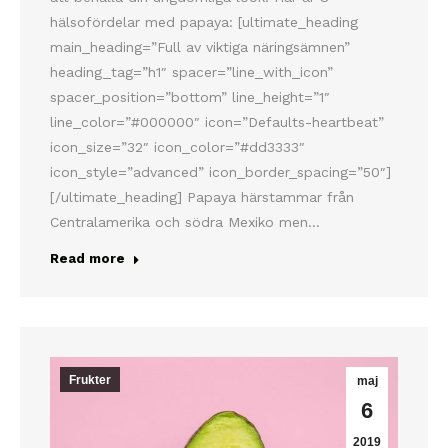
hälsofördelar med papaya: [ultimate_heading
main_heading=”Full av viktiga näringsämnen”
heading_tag=”h1″ spacer=”line_with_icon”
spacer_position=”bottom” line_height=”1″
line_color=”#000000″ icon=”Defaults-heartbeat”
icon_size=”32″ icon_color=”#dd3333″
icon_style=”advanced” icon_border_spacing=”50″]
[/ultimate_heading] Papaya härstammar från
Centralamerika och södra Mexiko men…
Read more
Frukter
maj
6
2019