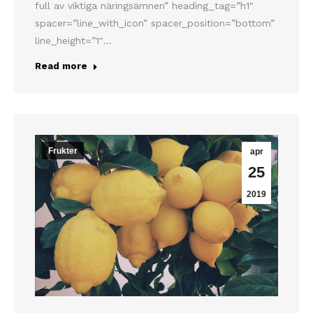
full av viktiga näringsämnen” heading_tag=”h1″
spacer=”line_with_icon” spacer_position=”bottom”
line_height=”1″…
Read more
Frukter
apr
25
2019