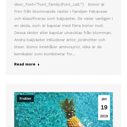
desc_font=”font_family:|font_call:”] Bönor är
frön från blommande växter i familjen Fabaceae
och klassificeras som baljväxter. De växer vanligen i
en skida, som är kapslar med flera bönor inuti.
Dessa skidor eller kapslar utvecklas från blomman.
Andra baljväxter inkluderar ärtor, jordnötter och
linser. Bönor innehåller aminosyror, vilka är de
kemikalier som kombinerar för…
Read more
Frukter
jan
19
2019