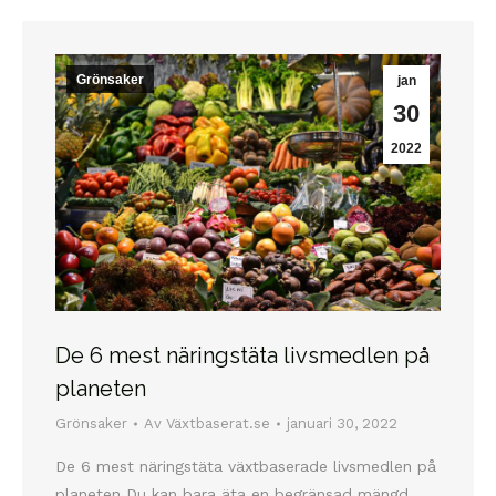
Grönsaker
jan
30
2022
De 6 mest näringstäta livsmedlen på
planeten
Grönsaker
Av
Växtbaserat.se
januari 30, 2022
De 6 mest näringstäta växtbaserade livsmedlen på
planeten Du kan bara äta en begränsad mängd