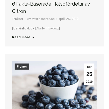
6 Fakta-Baserade Hälsofördelar av
Citron
Frukter
Av
Växtbaserat.se
april 25, 2019
[bsf-info-box][/bsf-info-box]
Read more
Frukter
apr
25
2019