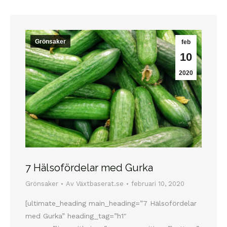
Grönsaker
feb
10
2020
7 Hälsofördelar med Gurka
Grönsaker
Av
Växtbaserat.se
februari 10, 2020
[ultimate_heading main_heading=”7 Hälsofördelar
med Gurka” heading_tag=”h1″