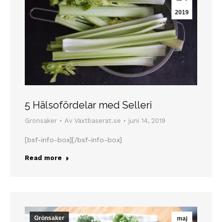
2019
5 Hälsofördelar med Selleri
Grönsaker
Av
Växtbaserat.se
juni 14, 2019
[bsf-info-box][/bsf-info-box]
Read more
Grönsaker
maj