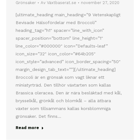
Grönsaker
Av
Växtbaserat.se
november 27, 2020
[ultimate_heading main_heading=”9 Vetenskapligt
Bevisade Hälsofördelar med Broccoli”
heading_tag=”h1″ spacer=”line_with_icon”
spacer_position=”bottom” line_height=”1″
line_color=”#000000″ icon=”Defaults-leaf”
icon_size=”32″ icon_color=”#64b205″
icon_style=”advanced” icon_border_spacing=”50″
margin_design_tab_text=””][/ultimate_heading]
Broccoli är en grönsak som vagt liknar ett
miniatyrträd. Den tillhör växtarten som kallas
Brassica oleracea. Den är nära besläktad med kål,
brysselkål, grönkål och blomkål – alla ätbara
växter som tillsammans kallas korsblommiga
grönsaker. Det finns…
Read more